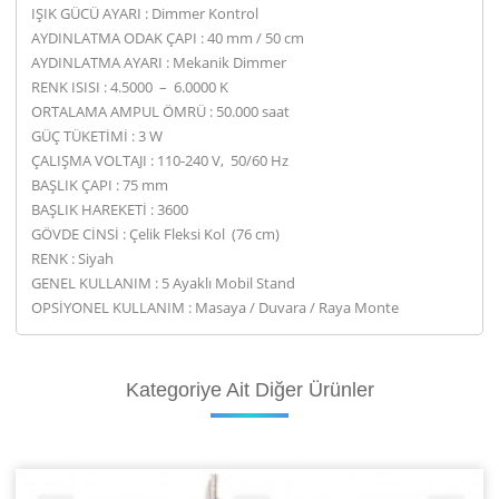
IŞIK GÜCÜ AYARI : Dimmer Kontrol
AYDINLATMA ODAK ÇAPI : 40 mm / 50 cm
AYDINLATMA AYARI : Mekanik Dimmer
RENK ISISI : 4.5000 – 6.0000 K
ORTALAMA AMPUL ÖMRÜ : 50.000 saat
GÜÇ TÜKETİMİ : 3 W
ÇALIŞMA VOLTAJI : 110-240 V, 50/60 Hz
BAŞLIK ÇAPI : 75 mm
BAŞLIK HAREKETİ : 3600
GÖVDE CİNSİ : Çelik Fleksi Kol (76 cm)
RENK : Siyah
GENEL KULLANIM : 5 Ayaklı Mobil Stand
OPSİYONEL KULLANIM : Masaya / Duvara / Raya Monte
Kategoriye
Ait Diğer Ürünler