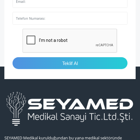
Teklif Al
SEYAMED Medikal kurulduğundan bu yana medikal sektöründe