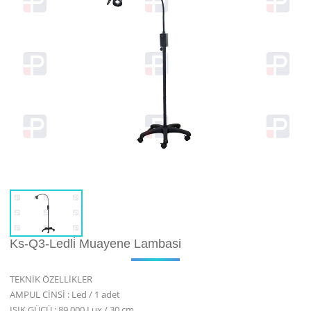
Ks-Q3-Ledli̇ Muayene Lambasi
TEKNİK ÖZELLİKLER
AMPUL CİNSİ : Led / 1 adet
IŞIK GÜCÜ : 89.000 Lux / 30 cm