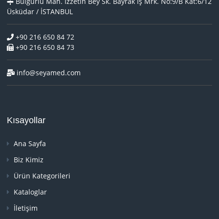
Bulgurlu Mah. İzzetin Bey Sk. Bayrak İş Mrk. No:9/B Kat:6/12
Üsküdar / İSTANBUL
+90 216 650 84 72
+90 216 650 84 73
info@seyamed.com
Kısayollar
Ana Sayfa
Biz Kimiz
Ürün Kategorileri
Kataloglar
İletişim