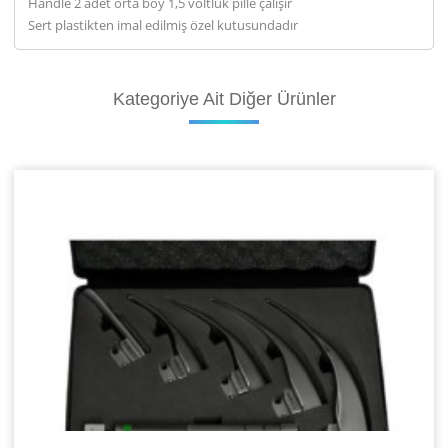
Handle 2 adet orta boy 1,5 voltluk pille çalışır
Sert plastikten imal edilmiş özel kutusundadır
Kategoriye
Ait Diğer Ürünler