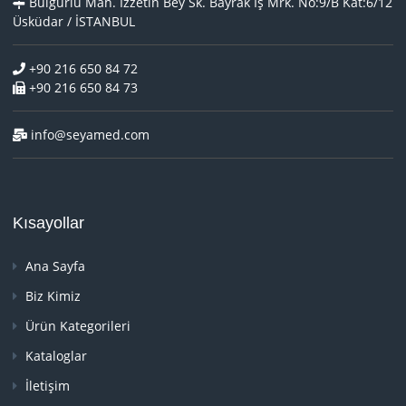
Bulgurlu Mah. İzzetin Bey Sk. Bayrak İş Mrk. No:9/B Kat:6/12
Üsküdar / İSTANBUL
+90 216 650 84 72
+90 216 650 84 73
info@seyamed.com
Kısayollar
Ana Sayfa
Biz Kimiz
Ürün Kategorileri
Kataloglar
İletişim