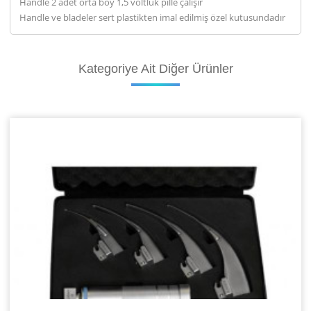
Handle 2 adet orta boy 1,5 voltluk pille çalışır
Handle ve bladeler sert plastikten imal edilmiş özel kutusundadır
Kategoriye
Ait Diğer Ürünler