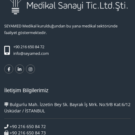
SEYAMED Medikal kurulduğundan bu yana medikal sektöründe
faaliyet göstermektedir.
+90 216 650 84 72
info@seyamed.com
İletişim Bilgilerimiz
Bulgurlu Mah. İzzetin Bey Sk. Bayrak İş Mrk. No:9/B Kat:6/12
Üsküdar / İSTANBUL
+90 216 650 84 72
+90 216 650 84 73